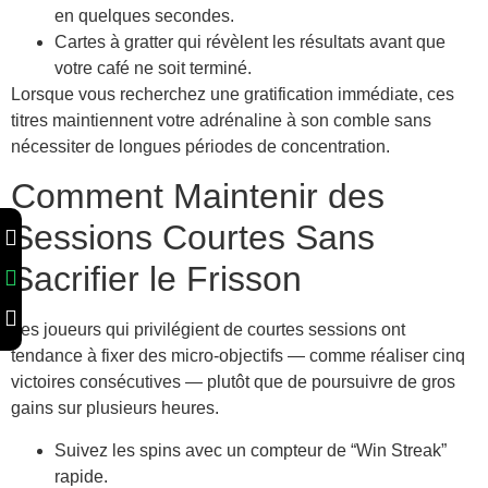
en quelques secondes.
Cartes à gratter qui révèlent les résultats avant que
votre café ne soit terminé.
Lorsque vous recherchez une gratification immédiate, ces
titres maintiennent votre adrénaline à son comble sans
nécessiter de longues périodes de concentration.
Comment Maintenir des
Sessions Courtes Sans
Sacrifier le Frisson
Les joueurs qui privilégient de courtes sessions ont
tendance à fixer des micro‑objectifs — comme réaliser cinq
victoires consécutives — plutôt que de poursuivre de gros
gains sur plusieurs heures.
Suivez les spins avec un compteur de “Win Streak”
rapide.