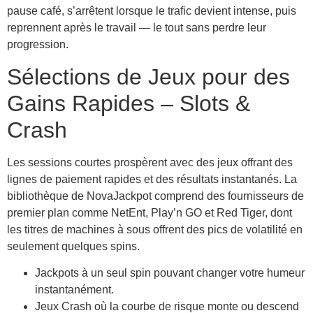
pause café, s’arrêtent lorsque le trafic devient intense, puis
reprennent après le travail — le tout sans perdre leur
progression.
Sélections de Jeux pour des
Gains Rapides – Slots &
Crash
Les sessions courtes prospèrent avec des jeux offrant des
lignes de paiement rapides et des résultats instantanés. La
bibliothèque de NovaJackpot comprend des fournisseurs de
premier plan comme NetEnt, Play’n GO et Red Tiger, dont
les titres de machines à sous offrent des pics de volatilité en
seulement quelques spins.
Jackpots à un seul spin pouvant changer votre humeur
instantanément.
Jeux Crash où la courbe de risque monte ou descend