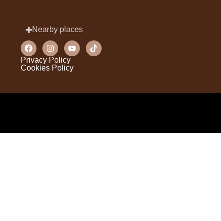
Nearby places
Privacy Policy
Cookies Policy