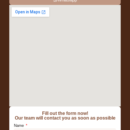
Fill out the form now!
Our team will contact you as soon as possible
Name