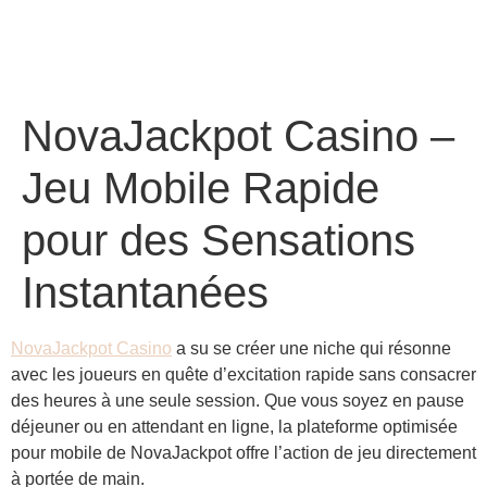
NovaJackpot Casino –
Jeu Mobile Rapide
pour des Sensations
Instantanées
NovaJackpot Casino
a su se créer une niche qui résonne
avec les joueurs en quête d’excitation rapide sans consacrer
des heures à une seule session. Que vous soyez en pause
déjeuner ou en attendant en ligne, la plateforme optimisée
pour mobile de NovaJackpot offre l’action de jeu directement
à portée de main.